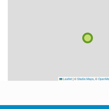
Leaflet
|
©
Stadia Maps
, ©
OpenMa