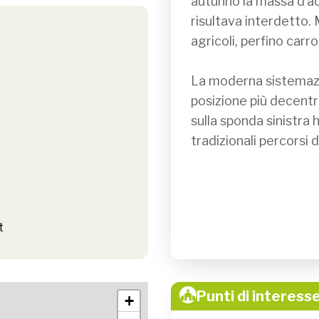
autunno la massa d’ac
risultava interdetto. 
agricoli, perfino car
La moderna sistemazion
posizione più decentra
sulla sponda sinistra 
tradizionali percorsi 
t
Punti di interesse
+