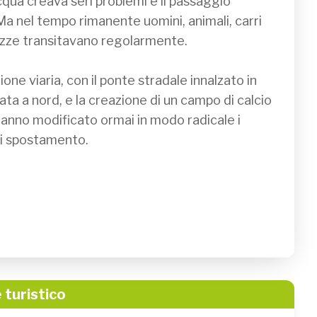
qua creava seri problemi e il passaggio 
Ma nel tempo rimanente uomini, animali, carri 
rozze transitavano regolarmente.

e viaria, con il ponte stradale innalzato in 
ta a nord, e la creazione di un campo di calcio 
hanno modificato ormai in modo radicale i 
di spostamento.

 turistico