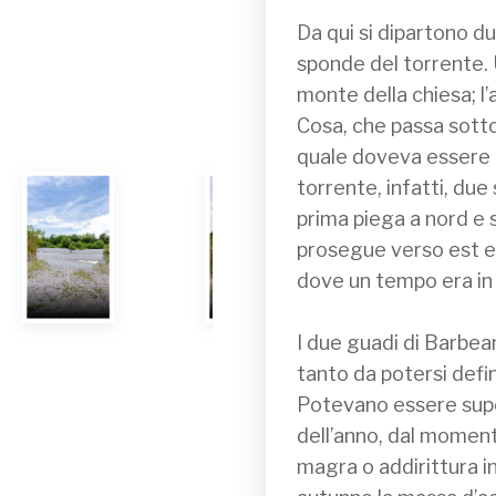
Da qui si dipartono du
sponde del torrente. U
monte della chiesa; l’a
Cosa, che passa sotto l
quale doveva essere la 
torrente, infatti, due
prima piega a nord e s
prosegue verso est e,
dove un tempo era in 
I due guadi di Barbean
tanto da potersi defi
Potevano essere super
dell’anno, dal momento
magra o addirittura in