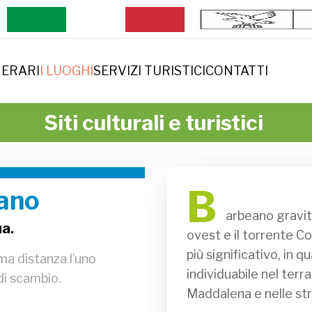
NERARI
I LUOGHI
SERVIZI TURISTICI
CONTATTI
Siti culturali e turistici
B
eano
              arbeano gravita su due corsi d’acqua: il torrente Meduna a 
ua.
ovest e il torrente Co
più significativo, in q
ma distanza l’uno
individuabile nel terr
 di scambio.
Maddalena e nelle str