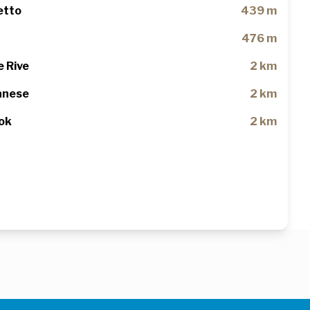
etto
439 m
476 m
e Rive
2 km
anese
2 km
Bok
2 km