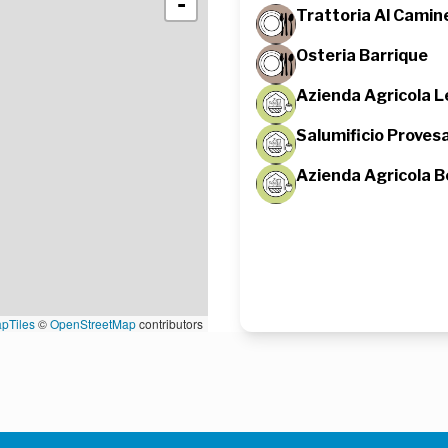
-
Trattoria Al Camin
Osteria Barrique
Azienda Agricola L
Salumificio Proves
Azienda Agricola 
pTiles
©
OpenStreetMap
contributors