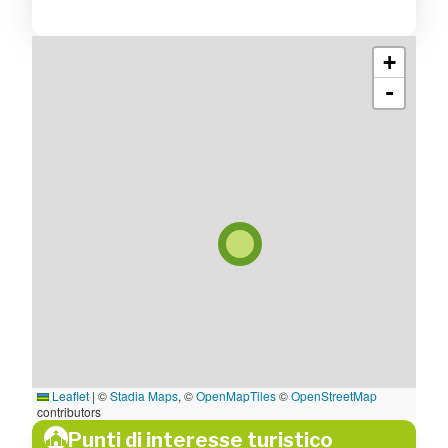
+
-
Leaflet
|
©
Stadia Maps
, ©
OpenMapTiles
©
OpenStreetMap
contributors
Punti di interesse turistico