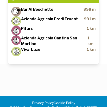
Bar Al Boschetto
898 m
Azienda Agricola Eredi Truant
991 m
Pitars
1 km
Azienda Agricola Cantina San
1
Martino
km
Vivai Laze
1 km
Privacy Policy
Cookie Policy