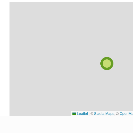
Leaflet
|
©
Stadia Maps
, ©
OpenMa