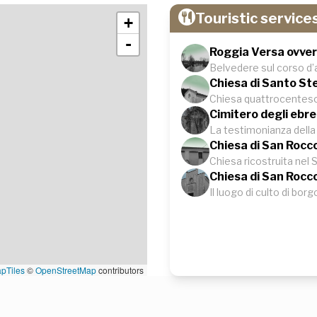
Touristic service
+
-
Roggia Versa ovver
Belvedere sul corso d
Chiesa di Santo Ste
Chiesa quattrocentes
Cimitero degli ebre
La testimonianza della
Chiesa di San Rocc
Chiesa ricostruita nel
Chiesa di San Rocc
Il luogo di culto di borg
pTiles
©
OpenStreetMap
contributors