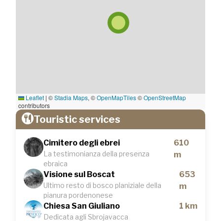
Leaflet
|
©
Stadia Maps
, ©
OpenMapTiles
©
OpenStreetMap
contributors
Touristic services
Cimitero degli ebrei
610
La testimonianza della presenza
m
ebraica
Visione sul Boscat
653
Ultimo resto di bosco planiziale della
m
pianura pordenonese
Chiesa San Giuliano
1 km
Dedicata agli Sbrojavacca