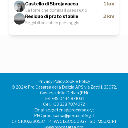
Castello di Sbrojavacca
1 km
La torre che domina il paesaggio
Residuo di prato stabile
2 km
Segni di un antico paesaggio
Privacy Policy
Cookie Policy
©️ 2024: Pro Casarsa della Delizia APS via Zatti 1, 33072,
Casarsa della Delizia (PN)
Tel.
+39 0434 871031
Cell.
+39 338 7874972
Email
segreteria@procarsa.org
PEC
procasarsa@pec.unplifvg.it
CF 91002390937 - P. IVA 01237500937 - SDI M5UXCR1
www.procasarsa.org