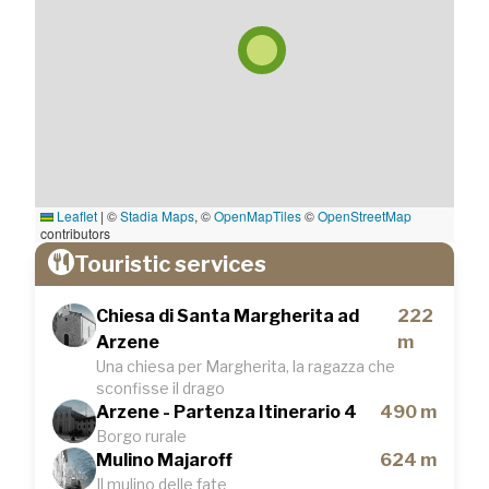
Leaflet
|
©
Stadia Maps
, ©
OpenMapTiles
©
OpenStreetMap
contributors
Touristic services
Chiesa di Santa Margherita ad
222
Arzene
m
Una chiesa per Margherita, la ragazza che
sconfisse il drago
Arzene - Partenza Itinerario 4
490 m
Borgo rurale
Mulino Majaroff
624 m
Il mulino delle fate