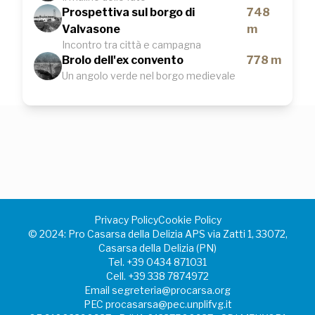
Prospettiva sul borgo di
748
Valvasone
m
Incontro tra città e campagna
Brolo dell'ex convento
778 m
Un angolo verde nel borgo medievale
Privacy Policy
Cookie Policy
©️ 2024: Pro Casarsa della Delizia APS via Zatti 1, 33072,
Casarsa della Delizia (PN)
Tel.
+39 0434 871031
Cell.
+39 338 7874972
Email
segreteria@procarsa.org
PEC
procasarsa@pec.unplifvg.it