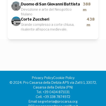
Duomo di San Giovanni Battista
388
Devozione e arte del Neogotico
m
friulano
Corte Zuccheri
438
Grande complesso a corte chiusa,
m
risalente all’epoca medievale.
Privacy Policy
Cookie Policy
©️ 2024: Pro Casarsa della Delizia APS via Zatti 1, 33072,
Casarsa della Delizia (PN)
Tel.
+39 0434 871031
Cell.
+39 338 7874972
Email
segreteria@procarsa.org