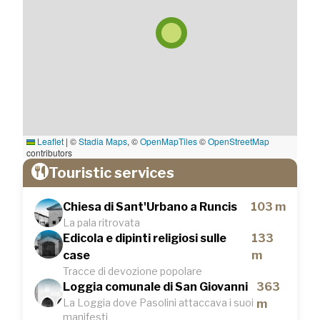
Leaflet
|
©
Stadia Maps
, ©
OpenMapTiles
©
OpenStreetMap
contributors
Touristic services
Chiesa di Sant'Urbano a Runcis
103 m
La pala ritrovata
Edicola e dipinti religiosi sulle
133
case
m
Tracce di devozione popolare
Loggia comunale di San Giovanni
363
La Loggia dove Pasolini attaccava i suoi
m
manifesti