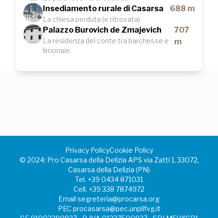
Insediamento rurale di Casarsa
688 m
La chiesa perduta (e ritrovata)
Palazzo Burovich de Zmajevich
707
La residenza del conte tra barchesse e
m
limonaie
Privacy Policy
Cookie Policy
©️ 2024: Pro Casarsa della Delizia APS via Zatti 1, 33072,
Casarsa della Delizia (PN)
Tel.
+39 0434 871031
Cell.
+39 338 7874972
Email
segreteria@procarsa.org
PEC
procasarsa@pec.unplifvg.it