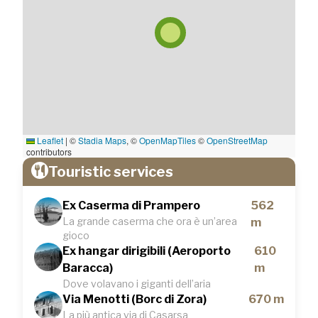
Leaflet
|
©
Stadia Maps
, ©
OpenMapTiles
©
OpenStreetMap
contributors
Touristic services
Ex Caserma di Prampero
562
La grande caserma che ora è un’area
m
gioco
Ex hangar dirigibili (Aeroporto
610
Baracca)
m
Dove volavano i giganti dell’aria
Via Menotti (Borc di Zora)
670 m
La più antica via di Casarsa